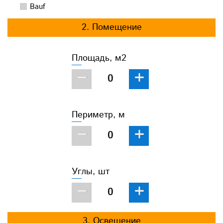
Bauf
2. Помещение
Площадь, м2
−
+
Периметр, м
−
+
Углы, шт
−
+
3. Освещение