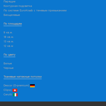
Парящие
Контурная подсветка
По системе EuroKraab с теневым примыканием
Бесщелевые
По площадям
9 кв.м.
18 кв.м.
13 кв.м.
12 кв.м
По цвету
Белые
Черные
Тканевые натяжные потолки
Descor (D-premium)
Clipso
Cerutti