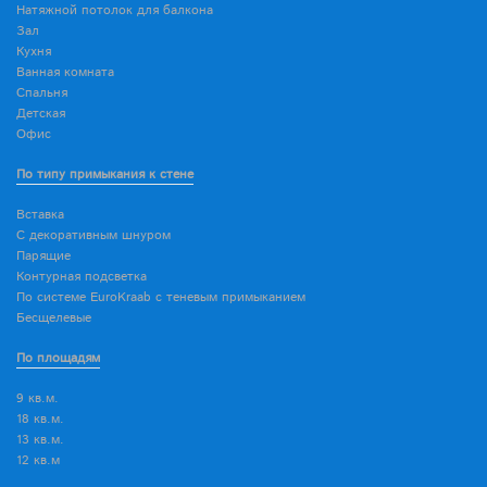
Натяжной потолок для балкона
Зал
Кухня
Ванная комната
Спальня
Детская
Офис
По типу примыкания к стене
Вставка
С декоративным шнуром
Парящие
Контурная подсветка
По системе EuroKraab с теневым примыканием
Бесщелевые
По площадям
9 кв.м.
18 кв.м.
13 кв.м.
12 кв.м