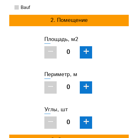
Bauf
2. Помещение
Площадь, м2
−
+
Периметр, м
−
+
Углы, шт
−
+