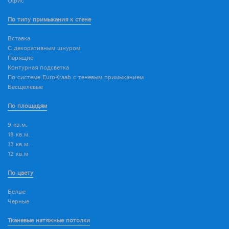
Офис
По типу примыкания к стене
Вставка
С декоративным шнуром
Парящие
Контурная подсветка
По системе EuroKraab с теневым примыканием
Бесщелевые
По площадям
9 кв.м.
18 кв.м.
13 кв.м.
12 кв.м
По цвету
Белые
Черные
Тканевые натяжные потолки