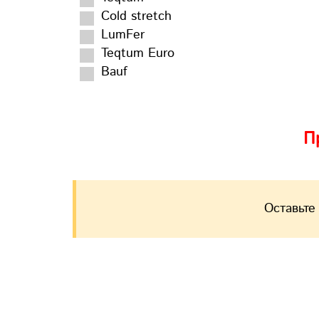
Cold stretch
LumFer
Teqtum Euro
Bauf
П
Оставьте