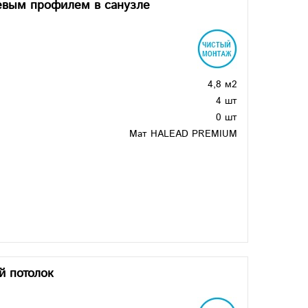
невым профилем в санузле
4,8 м2
4 шт
0 шт
Мат HALEAD PREMIUM
й потолок