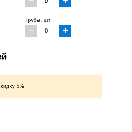
−
+
Трубы, шт
−
+
ей
скидку 5%