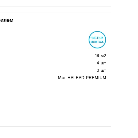
филем
18 м2
4 шт
0 шт
Мат HALEAD PREMIUM