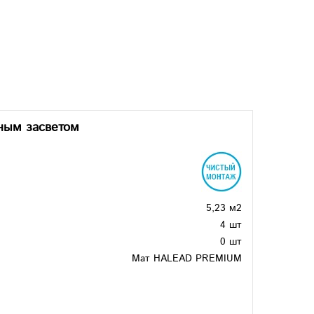
ным засветом
5,23 м2
4 шт
0 шт
Мат HALEAD PREMIUM