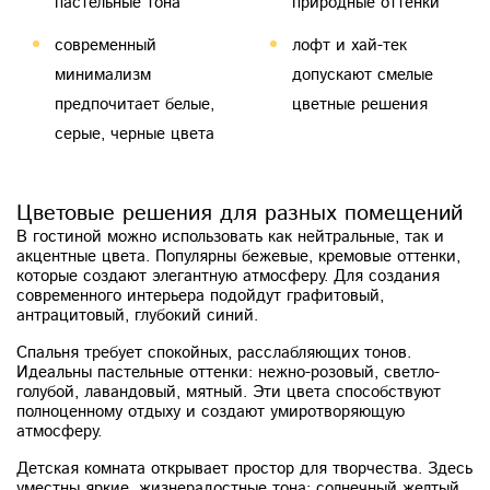
пастельные тона
природные оттенки
современный
лофт и хай-тек
минимализм
допускают смелые
предпочитает белые,
цветные решения
серые, черные цвета
Цветовые решения для разных помещений
В гостиной можно использовать как нейтральные, так и
акцентные цвета. Популярны бежевые, кремовые оттенки,
которые создают элегантную атмосферу. Для создания
современного интерьера подойдут графитовый,
антрацитовый, глубокий синий.
Спальня требует спокойных, расслабляющих тонов.
Идеальны пастельные оттенки: нежно-розовый, светло-
голубой, лавандовый, мятный. Эти цвета способствуют
полноценному отдыху и создают умиротворяющую
атмосферу.
Детская комната открывает простор для творчества. Здесь
уместны яркие, жизнерадостные тона: солнечный желтый,