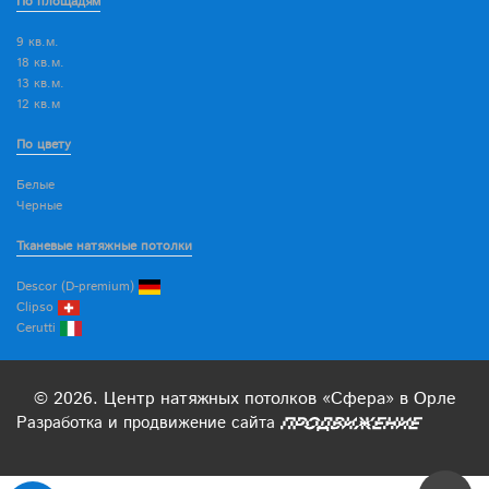
По площадям
9 кв.м.
18 кв.м.
13 кв.м.
12 кв.м
По цвету
Белые
Черные
Тканевые натяжные потолки
Descor (D-premium)
Clipso
Cerutti
© 2026. Центр натяжных потолков «Сфера» в Орле
Разработка
и
продвижение
сайта