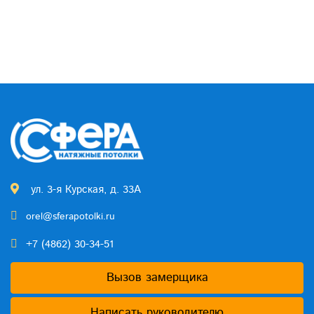
ул. 3-я Курская, д. 33А
orel@sferapotolki.ru
+7 (4862) 30-34-51
Вызов замерщика
Написать руководителю