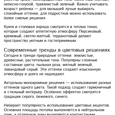
небесно-голубой, травянистый зеленый. Важно учитывать
возраст ребенка — для малышей лучше выбирать
спокойные оттенки, для подростков можно использовать
более смелые решения.
Кухня и столовая хорошо смотрятся в теплых тонах,
которые создают аппетитную атмосферу. Персиковый,
кремовый, светло-желтый, терракотовый делают
пространство уютным и гостеприимным.
Современные тренды в цветовых решениях
Сегодня в тренде природные оттенки: землистые,
древесные, растительные тона. Популярны сложные
составные цвета: пыльная роза, мятный зеленый,
лавандовый серый. Эти оттенки создают изысканную
атмосферу и долго не надоедают.
Актуальны монохромные решения — использование разных
оттенков одного цвета. Такой подход создает гармоничный
и стильный интерьер. Особенно эффектно смотрятся
градации серого, бежевого, синего.
Набирает популярность использование цветовых акцентов.
Основная площадь потолка выполняется в нейтральном
тоне, а отдельные зоны выделяются контрастными