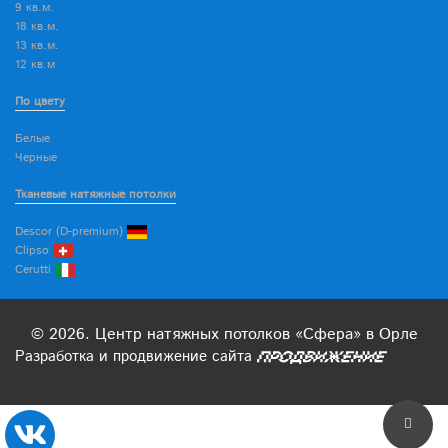
9 кв.м.
18 кв.м.
13 кв.м.
12 кв.м
По цвету
Белые
Черные
Тканевые натяжные потолки
Descor (D-premium)
Clipso
Cerutti
© 2026. Центр натяжных потолков «Сфера» в Орле
Разработка
и
продвижение
сайта